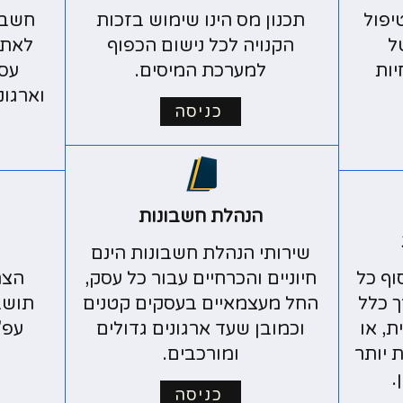
יפול
תכנון מס הינו שימוש בזכות
חשבו
ל
הקנויה לכל נישום הכפוף
לאתג
יות
למערכת המיסים.
עסק
וארגונ
כניסה
הנהלת חשבונות
שירותי הנהלת חשבונות הינם
וף כל
חיוניים והכרחיים עבור כל עסק,
הצה
 כלל
החל מעצמאיים בעסקים קטנים
תושב
, או
וכמובן שעד ארגונים גדולים
עפ"
 יותר
ומורכבים.
.
כניסה