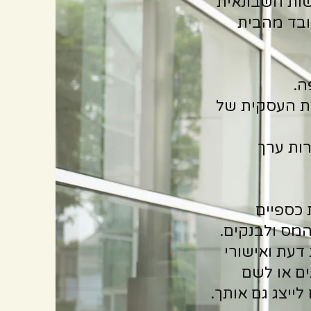
שות חשבונאית
עובד מהבית
ה.
ות העסקית של
רות ערך
 כספיים
המס ולבנקים.
 דעת ואישורי
ים או לשם
ייצג גם אותך.