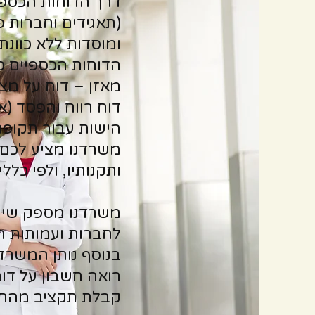
דרך הדוחות הכספי
(תאגידים וחברות פ
ומוסדות ללא כוונת 
הדוחות הכספיים כו
מאזן – דוח על מצב
דוח רווח והפסד (א
הישות עבור תקופה
משרדנו מציע לכם ב
ותקנותיו, ולפי כללי IFRS או US GAAP, לפי העניי
משרדנו מספק שירו
לחברות ועמותות המ
בנוסף נותן המשרד 
רואה חשבון על דו
קבלת תקציב מהחשב