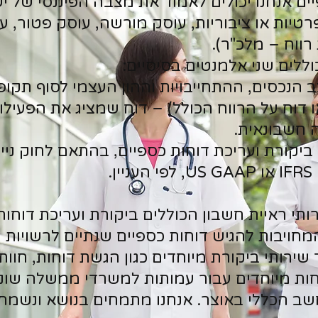
ים אנחנו יכולים לאמוד את מצבה הפיננסי של י
רטיות או ציבוריות, עוסק מורשה, עוסק פטור, 
רווח – מלכ"ר).
ללים שני אלמנטים בסיסיים:
 הנכסים, ההתחייבויות וההון העצמי לסוף תקופ
ו דוח על הרווח הכולל) – דוח שמציג את הפעיל
 חשבונאית.
יקורת ועריכת דוחות כספיים, בהתאם לחוק ניי
ן.
תי ראיית חשבון הכוללים ביקורת ועריכת דוחות
חויבות להגיש דוחות כספיים שנתיים לרשויות 
שירותי ביקורת מיוחדים כגון הגשת דוחות, חוות
חות מיוחדים עבור עמותות למשרדי ממשלה שונ
 הכללי באוצר. אנחנו מתמחים בנושא ונשמח ל